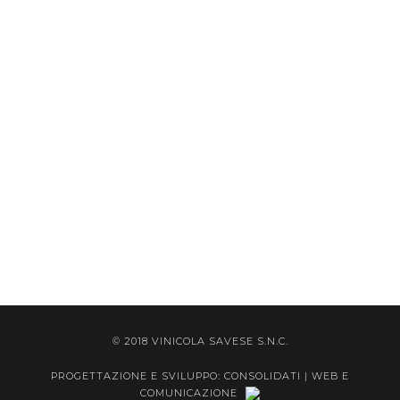
© 2018 VINICOLA SAVESE S.N.C.
PROGETTAZIONE E SVILUPPO: CONSOLIDATI | WEB E
COMUNICAZIONE